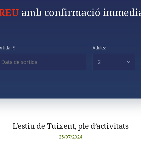
REU
amb confirmació immedia
rtida:
*
Adults:
L’estiu de Tuixent, ple d’activitats
25/07/2024