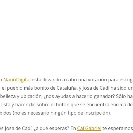
án
NacióDigital
está llevando a cabo una votación para escog
s el pueblo más bonito de Cataluña, y Josa de Cadí ha sido u
belleza y ubicación; ¿nos ayudas a hacerlo ganador? Sólo h
a lista y hacer clic sobre el botón que se encuentra encima de 
idos (no es necesario ningún tipo de inscripción).
es Josa de Cadí, ¿a qué esperas? En
Cal Gabriel
te esperamos