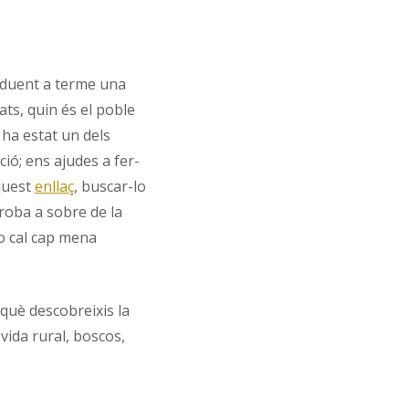
duent a terme una
ats, quin és el poble
 ha estat un dels
ció; ens ajudes a fer-
quest
enllaç
, buscar-lo
 troba a sobre de la
o cal cap mena
què descobreixis la
vida rural, boscos,