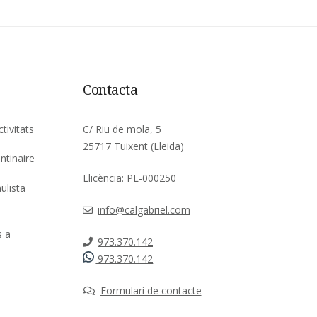
Contacta
ctivitats
C/ Riu de mola, 5
25717 Tuixent (Lleida)
ntinaire
Llicència: PL-000250
ulista
info@calgabriel.com
s a
973.370.142
973.370.142
Formulari de contacte