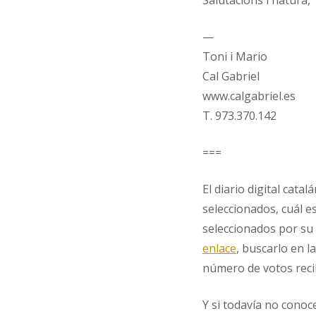
Salutacions i natura,
—
Toni i Mario
Cal Gabriel
www.calgabriel.es
T. 973.370.142
===
El diario digital catal
seleccionados, cuál e
seleccionados por su 
enlace
, buscarlo en l
número de votos recib
Y si todavía no conoc