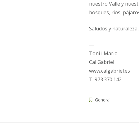
nuestro Valle y nuest
bosques, ríos, pájaros
Saludos y naturaleza,
—
Toni i Mario
Cal Gabriel
www.calgabriel.es
T. 973.370.142
General