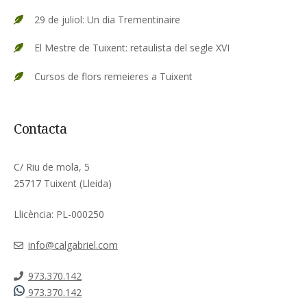
29 de juliol: Un dia Trementinaire
El Mestre de Tuixent: retaulista del segle XVI
Cursos de flors remeieres a Tuixent
Contacta
C/ Riu de mola, 5
25717 Tuixent (Lleida)
Llicència: PL-000250
info@calgabriel.com
973.370.142
973.370.142