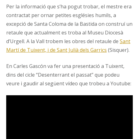
Per la informació que s’ha pogut trobar, el mestre era
contractat per ornar petites esglésies humils, a
excepció de Santa Coloma de la Bastida on construí un
retaule que actualment es troba al Museu Diocesà
d’Urgell. A la Vall trobem les obres del retaule de
Sant
Martí de Tuixent, i de Sant Julià dels Garrics
(Sisquer).
En Carles Gascón va fer una presentació a Tuixent,
dins del cicle “Desenterrant el passat” que podeu
veure i gaudir al següent vídeo que trobeu a Youtube: