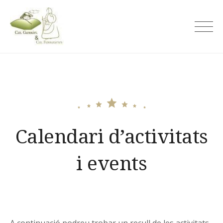
Skip
to
Cal Gabriel
content
Calendari d’activitats
i events