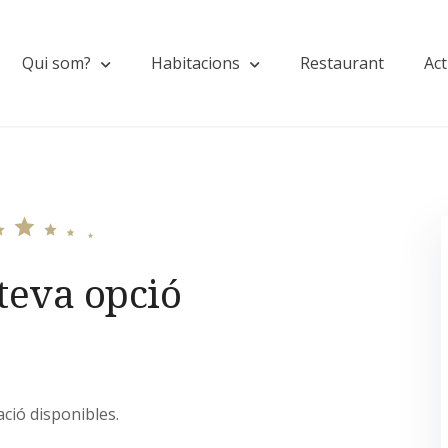
Qui som?
Habitacions
Restaurant
Act
 teva opció
ació disponibles.