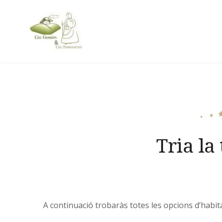
Skip
to
content
Cal Gabriel
Tria la
A continuació trobaràs totes les opcions d’habit