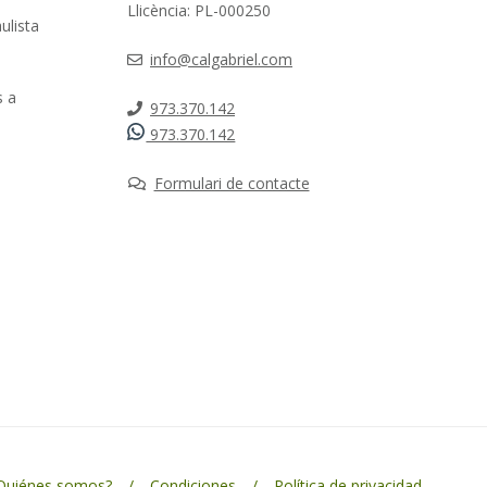
Llicència: PL-000250
ulista
info@calgabriel.com
s a
973.370.142
973.370.142
Formulari de contacte
Quiénes somos?
Condiciones
Política de privacidad