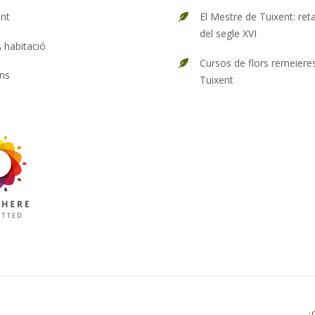
nt
El Mestre de Tuixent: reta
del segle XVI
 habitació
Cursos de flors remeiere
ns
Tuixent
¿