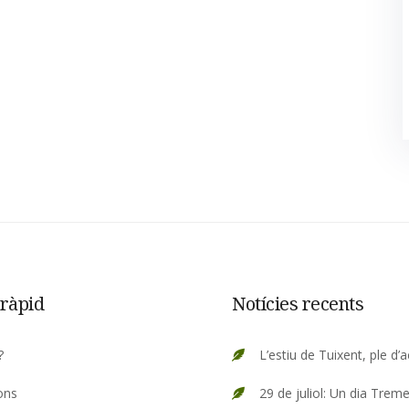
ràpid
Notícies recents
?
L’estiu de Tuixent, ple d’a
ons
29 de juliol: Un dia Treme