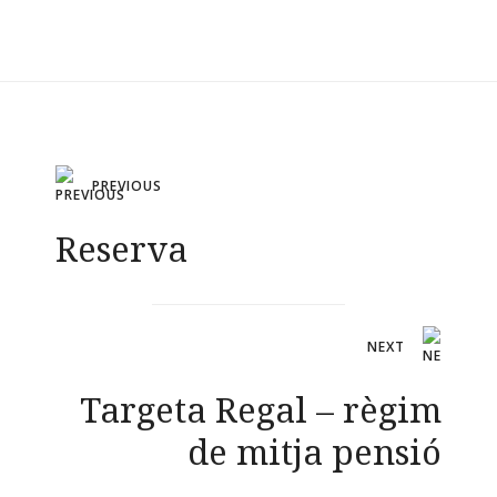
Les
opcions
es
poden
triar
Navegació
a
PREVIOUS
la
d'entrades
Reserva
pàgina
del
producte
NEXT
Targeta Regal – règim
de mitja pensió