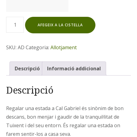
quantitat
AFEGEIX A LA CISTELLA
de
Xec
Regal
SKU:
AD
Categoria:
Allotjament
-
Dormir
i
Descripció
Informació addicional
esmorzar
Descripció
Regalar una estada a Cal Gabriel és sinònim de bon
descans, bon menjar i gaudir de la tranquil·litat de
Tuixent i del seu entorn. És regalar una estada on
farem sentir-los a casa seva.