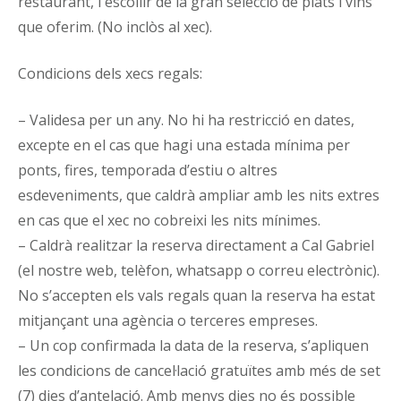
restaurant, i escollir de la gran selecció de plats i vins
que oferim. (No inclòs al xec).
Condicions dels xecs regals:
– Validesa per un any. No hi ha restricció en dates,
excepte en el cas que hagi una estada mínima per
ponts, fires, temporada d’estiu o altres
esdeveniments, que caldrà ampliar amb les nits extres
en cas que el xec no cobreixi les nits mínimes.
– Caldrà realitzar la reserva directament a Cal Gabriel
(el nostre web, telèfon, whatsapp o correu electrònic).
No s’accepten els vals regals quan la reserva ha estat
mitjançant una agència o terceres empreses.
– Un cop confirmada la data de la reserva, s’apliquen
les condicions de cancel·lació gratuïtes amb més de set
(7) dies d’antelació. Amb menys dies no és possible