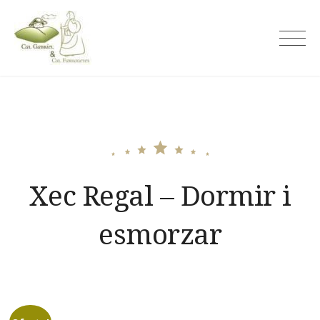
Skip
to
Cal Gabriel
content
Xec Regal – Dormir i
esmorzar