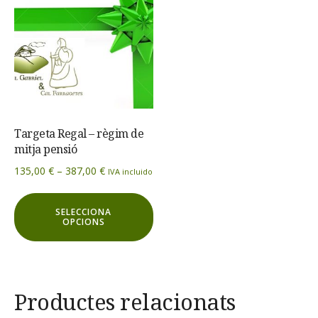
Targeta Regal – règim de
mitja pensió
Interval
135,00
€
–
387,00
€
IVA incluido
de
Aquest
preus:
SELECCIONA
producte
135,00 €
OPCIONS
té
a
diverses
387,00 €
variants.
Les
Productes relacionats
opcions