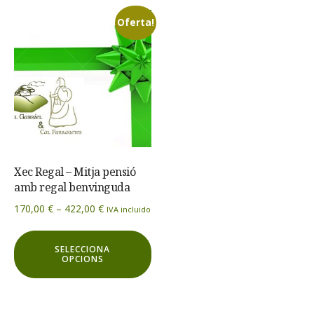
es
Oferta!
poden
triar
a
la
pàgina
del
producte
Xec Regal – Mitja pensió
amb regal benvinguda
Interval
170,00
€
–
422,00
€
IVA incluido
de
Aquest
preus:
SELECCIONA
producte
170,00 €
OPCIONS
té
a
diverses
422,00 €
variants.