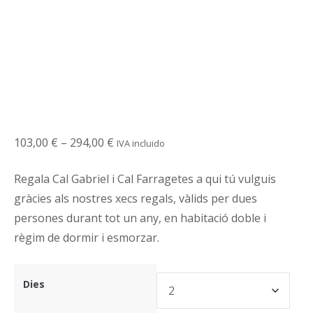
Interval
103,00
€
–
294,00
€
IVA incluido
de
Regala Cal Gabriel i Cal Farragetes a qui tú vulguis
preus:
gràcies als nostres xecs regals, vàlids per dues
103,00 €
persones durant tot un any, en habitació doble i
a
règim de dormir i esmorzar.
294,00 €
Dies