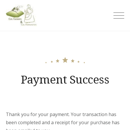
Skip
to
Cal Gabriel
content
Payment Success
Thank you for your payment. Your transaction has
been completed and a receipt for your purchase has