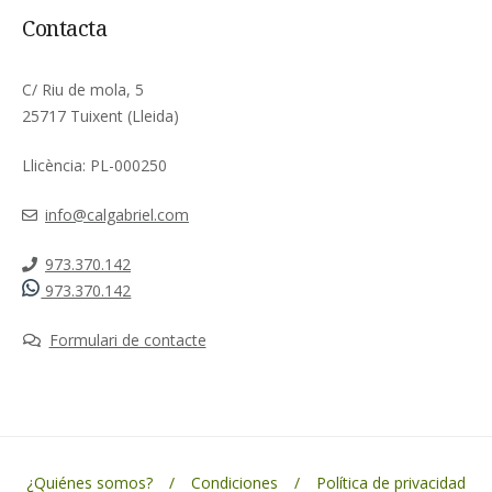
Contacta
C/ Riu de mola, 5
25717 Tuixent (Lleida)
Llicència: PL-000250
info@calgabriel.com
973.370.142
973.370.142
Formulari de contacte
¿Quiénes somos?
Condiciones
Política de privacidad