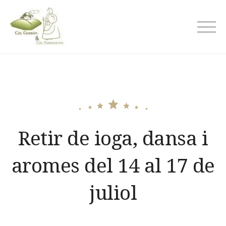
Skip
to
Cal Gabriel
content
Retir de ioga, dansa i
aromes del 14 al 17 de
juliol