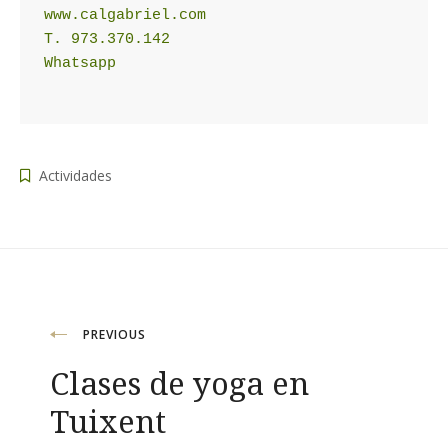
www.calgabriel.com
T. 973.370.142
Whatsapp
Actividades
Navegación
PREVIOUS
Clases de yoga en
de
Tuixent
entradas