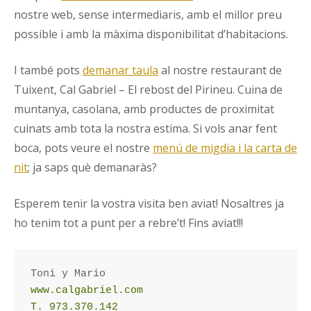
nostre web, sense intermediaris, amb el millor preu
possible i amb la màxima disponibilitat d’habitacions.
I també pots
demanar taula
al nostre restaurant de
Tuixent, Cal Gabriel – El rebost del Pirineu. Cuina de
muntanya, casolana, amb productes de proximitat
cuinats amb tota la nostra estima. Si vols anar fent
boca, pots veure el nostre
menú de migdia i la carta de
nit
; ja saps què demanaràs?
Esperem tenir la vostra visita ben aviat! Nosaltres ja
ho tenim tot a punt per a rebre’t! Fins aviat!!!
www.calgabriel.com
T. 973.370.142