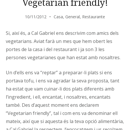
Vegetarian friendly!
10/11/2012
Casa
,
General
,
Restaurante
Si, així és, a Cal Gabriel ens descrivim com amics dels
vegetarians. Aviat farà un mes que hem obert les
portes de la casa i del restaurant i ja son 3 les
persones vegetarianes que han estat amb nosaltres.
Un d’ells ens va “reptar” a preparar-li plats si ens
portava tofu, i ens va agradar la seva proposta, tant
ha estat que vam cuinar-li dos plats diferents amb
l’ingredient, i ell, encantat, i nosaltres, encantats
també. Des d’aquest moment ens declarem
“Vegetarian friendly”, tal i com ens va denominar ell
mateix, així que si aquesta és la teva opció alimentària,
a Cal Gabriel la respectem, l’encoratgem i us recolzem