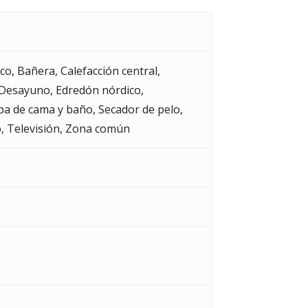
ico
,
Bañera
,
Calefacción central
,
Desayuno
,
Edredón nórdico
,
pa de cama y baño
,
Secador de pelo
,
o
,
Televisión
,
Zona común