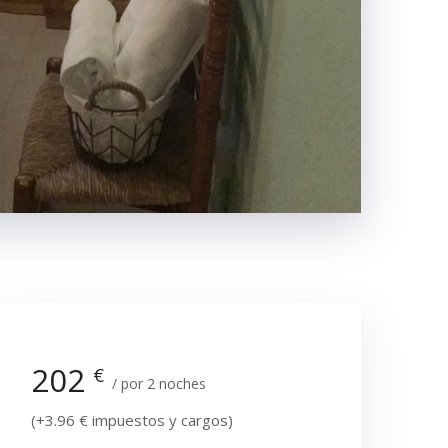
202
€
por 2 noches
(+
3.96
€
impuestos y cargos)